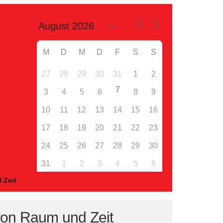
M
D
M
D
F
S
S
27
28
29
30
31
1
2
7
3
4
5
6
8
9
10
11
12
13
14
15
16
17
18
19
20
21
22
23
24
25
26
27
28
29
30
31
1
2
3
4
5
6
 Zeit
 von Raum und Zeit