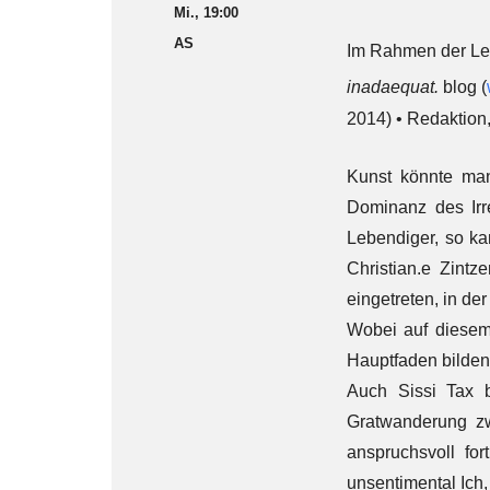
Mi., 19:00
AS
Im Rahmen der L
inadaequat.
blog (
2014) • Redaktion
Kunst könnte man
Dominanz des Irre
Lebendiger, so ka
Christian.e Zint
eingetreten, in de
Wobei auf diesem 
Hauptfaden bilden
Auch Sissi Tax 
Gratwanderung zw
anspruchsvoll fo
unsentimental Ich,