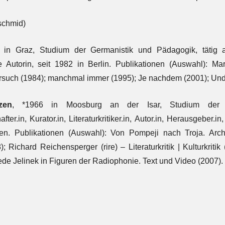
schmid)
 in Graz, Studium der Germanistik und Pädagogik, tätig al
ie Autorin, seit 1982 in Berlin. Publikationen (Auswahl): Ma
rsuch (1984); manchmal immer (1995); Je nachdem (2001); Und s
zen
, *1966 in Moosburg an der Isar, Studium der G
after.in, Kurator.in, Literaturkritiker.in, Autor.in, Herausgeber
en. Publikationen (Auswahl): Von Pompeji nach Troja. Archäo
); Richard Reichensperger (rire) – Literaturkritik | Kulturkri
e Jelinek in Figuren der Radiophonie. Text und Video (2007)