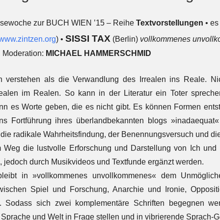
esewoche zur BUCH WIEN ’15 – Reihe
Textvorstellungen
• es
SISSI TAX
www.zintzen.org
) •
(Berlin)
vollkommenes unvoll
, Moderation:
MICHAEL HAMMERSCHMID
 verstehen als die Verwandlung des Irrealen ins Reale. Ni
alen im Realen. So kann in der Literatur ein Toter spreche
nn es Worte geben, die es nicht gibt. Es können Formen ents
zens Fortführung ihres überlandbekannten blogs »inadaequat
r die radikale Wahrheitsfindung, der Benennungsversuch und die
Weg die lustvolle Erforschung und Darstellung von Ich und unm
, jedoch durch Musikvideos und Textfunde ergänzt werden.
bleibt in »vollkommenes unvollkommenes« dem Unmögliche
ischen Spiel und Forschung, Anarchie und Ironie, Oppositio
rt. Sodass sich zwei komplementäre Schriften begegnen w
 Sprache und Welt in Frage stellen und in vibrierende Sprach-G