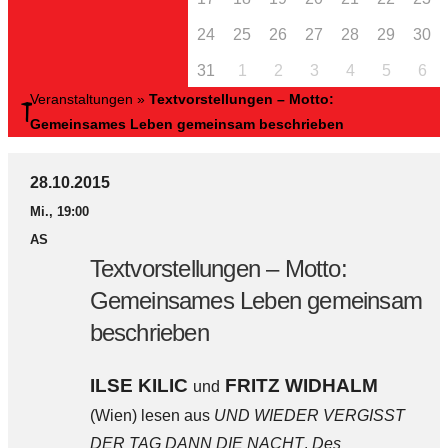
24
25
26
27
28
29
30
31
1
2
3
4
5
6
Veranstaltungen
»
Textvorstellungen – Motto:
Gemeinsames Leben gemeinsam beschrieben
28.10.2015
Mi., 19:00
AS
Textvorstellungen – Motto:
Gemeinsames Leben gemeinsam
beschrieben
ILSE KILIC
FRITZ WIDHALM
und
(Wien) lesen aus
UND WIEDER VERGISST
DER TAG DANN DIE NACHT
.
Des