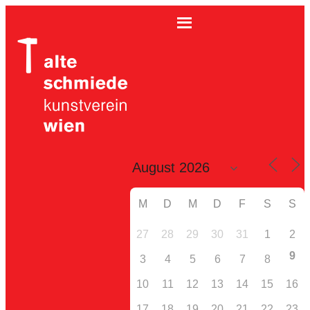
M
D
M
D
F
S
S
27
28
29
30
31
1
2
9
3
4
5
6
7
8
10
11
12
13
14
15
16
17
18
19
20
21
22
23