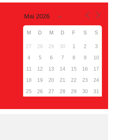
M
D
M
D
F
S
S
27
28
29
30
1
2
3
4
5
6
7
8
9
10
11
12
13
14
15
16
17
18
19
20
21
22
23
24
25
26
27
28
29
30
31