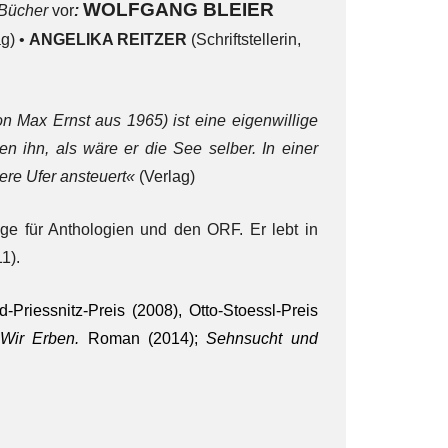
WOLFGANG BLEIER
 Bücher
vor
:
ag) •
ANGELIKA REITZER
(Schriftstellerin,
n Max Ernst aus 1965) ist eine eigenwillige
n ihn, als wäre er die See selber. In einer
ere Ufer ansteuert«
(Verlag)
äge für Anthologien und den ORF. Er lebt in
1).
-Priessnitz-Preis (2008), Otto-Stoessl-Preis
:
Wir Erben.
Roman (2014);
Sehnsucht und