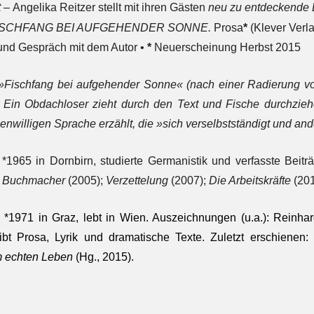
t –
Angelika Reitzer stellt mit ihren Gästen
neu zu entdeckende
ISCHFANG BEI AUFGEHENDER SONNE
.
Prosa
*
(Klever Verl
 und Gespräch mit dem Autor •
*
Neuerscheinung Herbst 2015
 »Fischfang bei aufgehender Sonne« (nach einer Radierung vo
 Ein Obdachloser zieht durch den Text und Fische durchziehe
nwilligen Sprache erzählt, die »sich verselbstständigt und and
*1965 in Dornbirn, studierte Germanistik und verfasste Beitr
Buchmacher
(2005);
Verzettelung
(2007);
Die Arbeitskräfte
(201
, *1971 in Graz, lebt in Wien. Auszeichnungen (u.a.): Reinhard
ibt Prosa, Lyrik und dramatische Texte. Zuletzt erschienen
m echten Leben
(Hg., 2015).