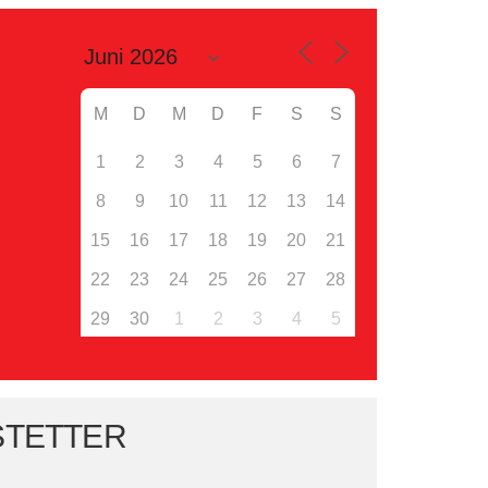
M
D
M
D
F
S
S
1
2
3
4
5
6
7
8
9
10
11
12
13
14
15
16
17
18
19
20
21
22
23
24
25
26
27
28
29
30
1
2
3
4
5
STETTER