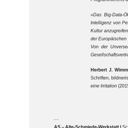
»Das Big-Data-Ök
Intelligenz von 
Kultur anzugreife
der Europäischen U
Von der Unverseh
Gesellschaftsvertr
Herbert J. Wimm
Schriften, bildneri
eine Irritation
(2015
– –
AS – Alte-Schmiede-Werkstatt |
Sc