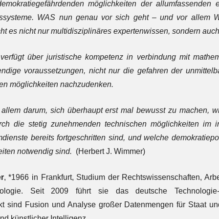
demokratiegefährdenden möglichkeiten der allumfassenden 
gssysteme. WAS nun genau vor sich geht – und vor allem 
ht es nicht nur multidisziplinäres expertenwissen, sondern au
 verfügt über juristische kompetenz in verbindung mit math
endige voraussetzungen, nicht nur die gefahren der unmitte
nen möglichkeiten nachzudenken.
 allem darum, sich überhaupt erst mal bewusst zu machen, wi
rch die stetig zunehmenden technischen möglichkeiten im in
dienste bereits fortgeschritten sind, und welche demokratiepol
eiten notwendig sind.
(Herbert J. Wimmer)
r
, *1966 in Frankfurt, Studium der Rechtswissenschaften, Arb
nologie. Seit 2009 führt sie das deutsche Technologi
t sind Fusion und Analyse großer Datenmengen für Staat und 
 künstlicher Intelligenz.