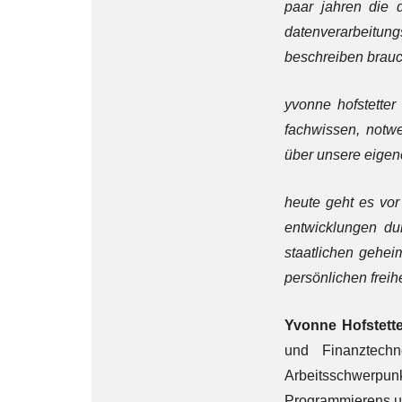
paar jahren die 
datenverarbeitun
beschreiben brauc
yvonne hofstetter
fachwissen, notw
über unsere eige
heute geht es vor
entwicklungen du
staatlichen geheim
persönlichen freih
Yvonne Hofstette
und Finanztech
Arbeitsschwerpunk
Programmierens und