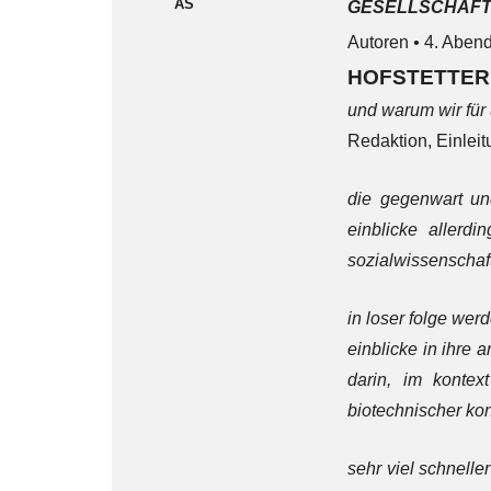
AS
GESELLSCHAFTSFE
Autoren
•
4. Aben
HOFSTETTE
und warum wir für
Redaktion, Einlei
die gegenwart und
einblicke allerd
sozialwissenschaft
in loser folge wer
einblicke in ihre a
darin, im kontex
biotechnischer kon
sehr viel schnelle