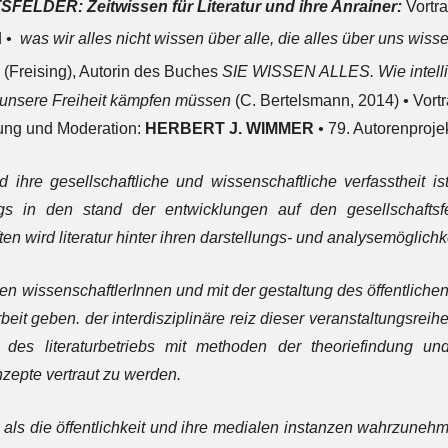
LDER: Zeitwissen für Literatur und ihre Anrainer:
Vortr
d
•
was wir alles nicht wissen über alle, die alles über uns wis
R
(Freising), Autorin des Buches
SIE WISSEN ALLES.
Wie intel
 unsere Freiheit kämpfen müssen
(C. Bertelsmann, 2014)
•
Vort
tung und Moderation:
HERBERT J. WIMMER
•
79. Autorenproje
 ihre gesellschaftliche und wissenschaftliche verfasstheit is
ings in den stand der entwicklungen auf den gesellschaftsf
en wird literatur hinter ihren darstellungs- und analysemöglich
den wissenschaftlerInnen und mit der gestaltung des öffentliche
rbeit geben. der interdisziplinäre reiz dieser veranstaltungsreihe
t des literaturbetriebs mit methoden der theoriefindung un
zepte vertraut zu werden.
r als die öffentlichkeit und ihre medialen instanzen wahrzunehme