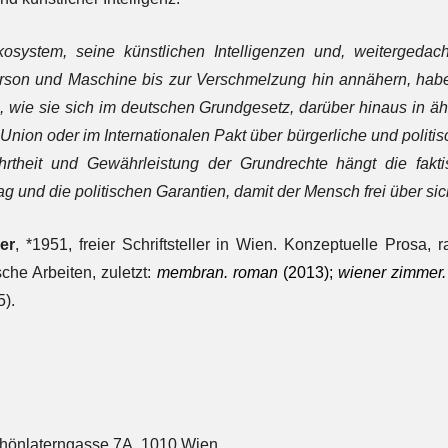
osystem, seine künstlichen Intelligenzen und, weitergeda
Person und Maschine bis zur Verschmelzung hin annähern, ha
n, wie sie sich im deutschen Grundgesetz, darüber hinaus in ä
nion oder im Internationalen Pakt über bürgerliche und politis
rtheit und Gewährleistung der Grundrechte hängt die fakti
ag und die politischen Garantien, damit der Mensch frei über s
er
, *1951, freier Schriftsteller in Wien. Konzeptuelle Prosa, r
sche Arbeiten, zuletzt:
membran.
roman
(2013);
wiener zimmer.
).
hönlaterngasse 7A, 1010 Wien