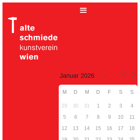
M
D
M
D
F
S
S
29
30
31
1
2
3
4
5
6
7
8
9
10
11
12
13
14
15
16
17
18
19
20
21
22
23
24
25