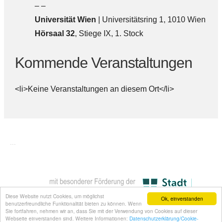
– –
Universität Wien
| Universitätsring 1, 1010 Wien
Hörsaal 32
, Stiege IX, 1. Stock
Kommende Veranstaltungen
<li>Keine Veranstaltungen an diesem Ort</li>
...
Diese Website nutzt Cookies, um möglichst
Ok, einverstanden
benutzerfreundliche Funktionalität bieten zu können. Wenn
Sie fortfahren, nehmen wir an, dass Sie mit der Verwendung von Cookies auf dieser
Webseite einverstanden sind. Weitere Informationen:
Datenschutzerklärung/Cookie-