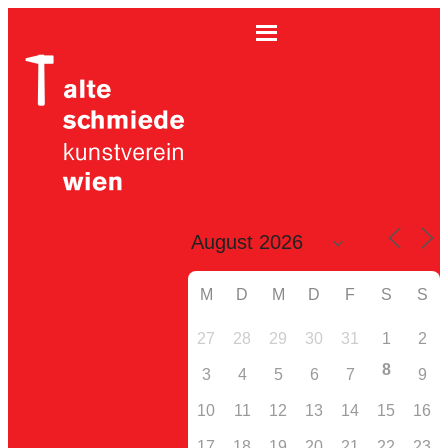
M
D
M
D
F
S
S
27
28
29
30
31
1
2
8
3
4
5
6
7
9
10
11
12
13
14
15
16
17
18
19
20
21
22
23