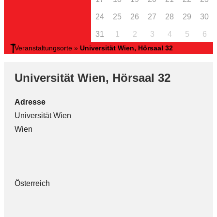
24
25
26
27
28
29
30
31
1
2
3
4
5
6
Veranstaltungsorte
»
Universität Wien, Hörsaal 32
Universität Wien, Hörsaal 32
Adresse
Universität Wien
Wien
Österreich