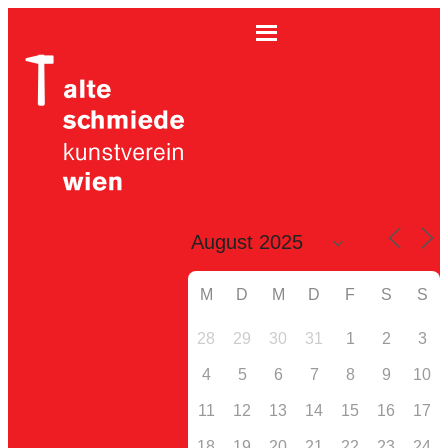
M
D
M
D
F
S
S
28
29
30
31
1
2
3
4
5
6
7
8
9
10
11
12
13
14
15
16
17
18
19
20
21
22
23
24