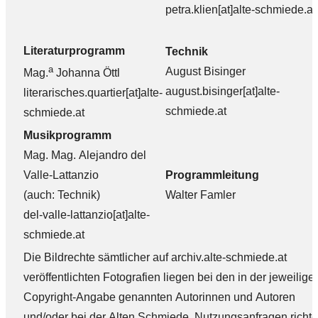
petra.klien[at]alte-schmiede.at
Literaturprogramm
Technik
a
August Bisinger
Mag.
Johanna Öttl
august.bisinger[at]alte-
literarisches.quartier[at]alte-
schmiede.at
schmiede.at
Musikprogramm
Mag. Mag. Alejandro del
Valle-Lattanzio
Programmleitung
(auch: Technik)
Walter Famler
del-valle-lattanzio[at]alte-
schmiede.at
Die Bildrechte sämtlicher auf archiv.alte-schmiede.at
veröffentlichten Fotografien liegen bei den in der jeweilige
Copyright-Angabe genannten Autorinnen und Autoren
und/oder bei der Alten Schmiede. Nutzungsanfragen richt