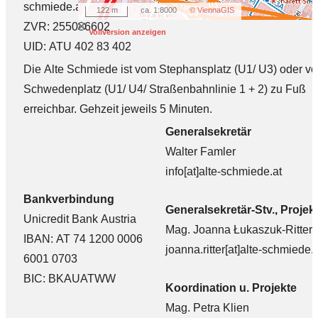
schmiede.at
122 m
ca. 1:8000
© ViennaGIS
ZVR: 255086602
Vollversion anzeigen
UID: ATU 402 83 402
Die Alte Schmiede ist vom Stephansplatz (U1/ U3) oder v
Schwedenplatz (U1/ U4/ Straßenbahnlinie 1 + 2) zu Fuß
erreichbar. Gehzeit jeweils 5 Minuten.
Generalsekretär
Walter Famler
info[at]alte-schmiede.at
Bankverbindung
Generalsekretär-Stv.,
Projek
Unicredit Bank Austria
Mag. Joanna Łukaszuk-Ritter
IBAN: AT 74 1200 0006
joanna.ritter[at]alte-schmiede.a
6001 0703
BIC: BKAUATWW
Koordination u. Projekte
Mag. Petra Klien