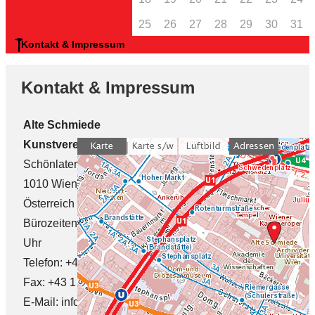
25
26
27
28
29
30
31
Kontakt & Impressum
Kontakt & Impressum
Alte Schmiede
Kunstverein Wien
Schönlaterngasse 9
1010 Wien
Österreich
Bürozeiten: Mo
–
Fr 9
–
17
Uhr
Telefon: +43 1 512 83 29
Fax: +43 1 513 19 629
E-Mail: info[at]alte-
0 / 0