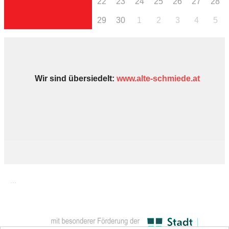
22
23
24
25
26
27
28
29
30
1
2
3
4
5
Wir sind übersiedelt:
www.alte-schmiede.at
...