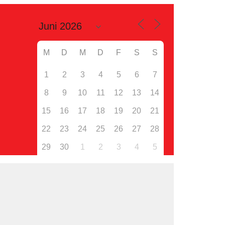
M
D
M
D
F
S
S
1
2
3
4
5
6
7
8
9
10
11
12
13
14
15
16
17
18
19
20
21
22
23
24
25
26
27
28
29
30
1
2
3
4
5