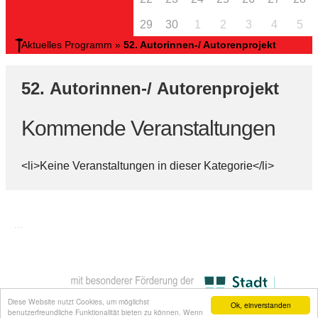
29
30
1
2
3
4
5
Aktuelles Programm
»
52. Autorinnen-/ Autorenprojekt
52. Autorinnen-/ Autorenprojekt
Kommende Veranstaltungen
<li>Keine Veranstaltungen in dieser Kategorie</li>
...
Diese Website nutzt Cookies, um möglichst
Ok, einverstanden
benutzerfreundliche Funktionalität bieten zu können. Wenn