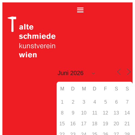
M
D
M
D
F
S
S
1
2
3
4
5
6
7
8
9
10
11
12
13
14
15
16
17
18
19
20
21
22
23
24
25
26
27
28