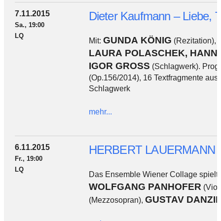
7.11.2015
Dieter Kaufmann – Liebe,
Sa., 19:00
LQ
GUNDA KÖNIG
Mit:
(Rezitation),
LAURA POLASCHEK, HANNA
IGOR GROSS
(Schlagwerk). Pro
(Op.156/2014), 16 Textfragmente aus
Schlagwerk
mehr...
6.11.2015
HERBERT LAUERMANN zum
Fr., 19:00
LQ
Das Ensemble Wiener Collage spielt
WOLFGANG PANHOFER
(Viol
GUSTAV DANZI
(Mezzosopran),