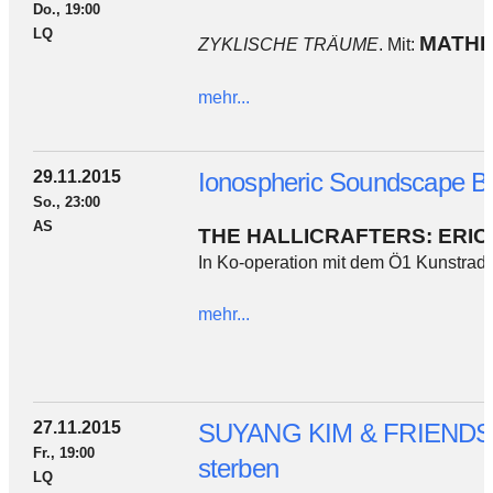
Do., 19:00
LQ
MATHI
ZYKLISCHE TRÄUME
. Mit:
mehr...
29.11.2015
Ionospheric Soundscape Bl
So., 23:00
AS
THE HALLICRAFTERS: ERIC
In Ko-operation mit dem Ö1 Kunstradio
mehr...
27.11.2015
SUYANG KIM & FRIENDS (5)
Fr., 19:00
sterben
LQ