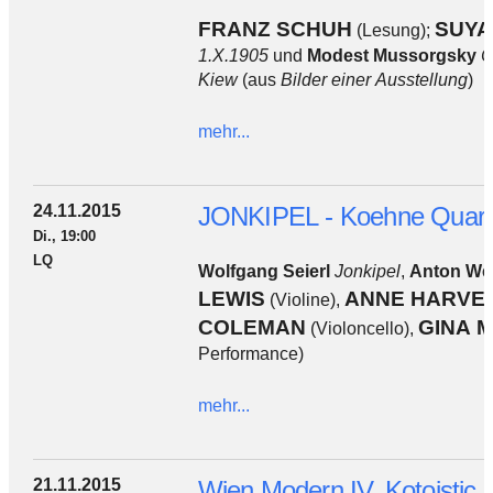
FRANZ SCHUH
SUYA
(Lesung);
1.X.1905
und
Modest Mussorgsky
C
Kiew
(aus
Bilder einer Ausstellung
)
mehr...
24.11.2015
JONKIPEL - Koehne Quart
Di., 19:00
LQ
Wolfgang Seierl
Jonkipel
,
Anton We
LEWIS
ANNE HARVE
(Violine),
COLEMAN
GINA 
(Violoncello),
Performance)
mehr...
21.11.2015
Wien Modern IV. Kotoistic 