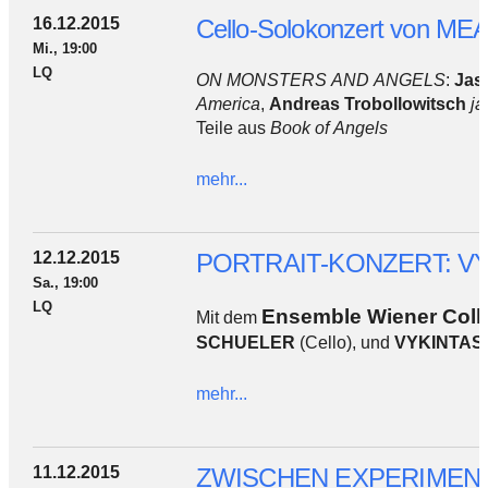
16.12.2015
Cello-Solokonzert von 
Mi., 19:00
LQ
ON MONSTERS AND ANGELS
:
Jas
America
,
Andreas Trobollowitsch
ja
Teile aus
Book of Angels
mehr...
12.12.2015
PORTRAIT-KONZERT: V
Sa., 19:00
LQ
Ensemble Wiener Coll
Mit dem
SCHUELER
(Cello), und
VYKINTAS
mehr...
11.12.2015
ZWISCHEN EXPERIMENT UND VOLKSMU