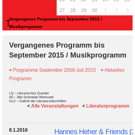
27
28
29
30
1
2
3
Vergangenes Programm bis September 2015 /
Musikprogramm
Vergangenes Programm bis
September 2015 / Musikprogramm
<
Programme September 2008-Juli 2015
>
Aktuelles
Programm
_
LQ – Literarisches Quartier
AS – Alte-Schmiede-Werkstatt
GLZ – Galerie der Literaturzeitschriften
<
Alle Veranstaltungen
<
Literaturprogramm
8.1.2016
Hannes Heher & Friends (2