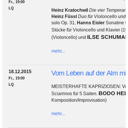
Fr., 19:00
LQ
Heinz Kratochwil
Die vier Temperam
Heinz Füssl
Duo für Violoncello und 
solo Op. 31,
Hanns Eisler
Sonatine fü
Stücke für Violoncello und Klavier (
ILSE SCHUMA
(Violoncello) und
mehr...
18.12.2015
Vom Leben auf der Alm
Fr., 19:00
LQ
MEISTERHAFTE KAPRIZIOSEN: Vom Lebe
BODO HEL
Sciarrinos für 5 Saiten.
Komposition/Improvisation)
mehr...