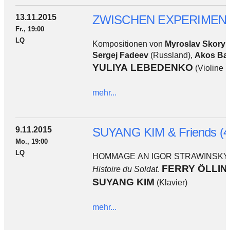
13.11.2015
ZWISCHEN EXPERIMENT
Fr., 19:00
LQ
Kompositionen von
Myroslav Skoryk
Sergej Fadeev
(Russland),
Akos Ba
YULIYA LEBEDENKO
(Violine 
mehr...
9.11.2015
SUYANG KIM & Friends (4)
Mo., 19:00
LQ
HOMMAGE AN IGOR STRAWINSKY: T
FERRY ÖLLI
Histoire du Soldat
.
SUYANG KIM
(Klavier)
mehr...