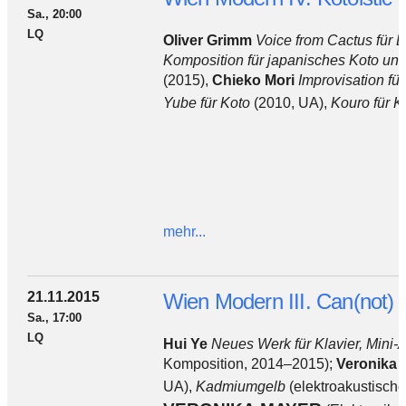
Sa., 20:00
LQ
Oliver Grimm
Voice from Cactus für 
Komposition für japanisches Koto und L
(2015),
Chieko Mori
Improvisation für
Yube für Koto
(2010, UA),
Kouro für K
mehr...
21.11.2015
Wien Modern III. Can(not) 
Sa., 17:00
LQ
Hui Ye
Neues Werk für Klavier, Mini-
Komposition, 2014–2015);
Veronika 
UA),
Kadmiumgelb
(elektroakustische