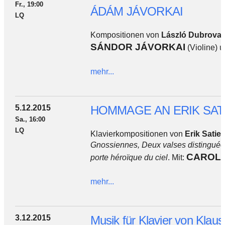
Fr., 19:00
ÁDÁM JÁVORKAI
LQ
Kompositionen von
László Dubrovay
SÁNDOR JÁVORKAI
(Violine) 
mehr...
5.12.2015
HOMMAGE AN ERIK SATI
Sa., 16:00
LQ
Klavierkompositionen von
Erik Satie
a
Gnossiennes, Deux valses distinguée
CAROL
porte héroïque du ciel
. Mit:
mehr...
3.12.2015
Musik für Klavier von Klau