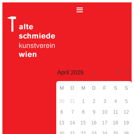
M
D
M
D
F
S
S
30
31
1
2
3
4
5
6
7
8
9
10
11
12
13
14
15
16
17
18
19
20
21
22
23
24
25
26