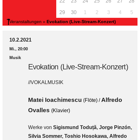
22
23
24
25
26
27
28
29
30
1
2
3
4
5
Veranstaltungen
»
Evokation (Live-Stream-Konzert)
10.2.2021
Mi., 20:00
Musik
Evokation (Live-Stream-Konzert)
//VOKALMUSIK
Matei Ioachimescu
Alfredo
(
Flöte) /
Ovalles
(Klavier)
Werke von
Sigismund
Toduță, Jorge Pinzón,
Silvia Sommer, Toshio Hosokawa, Alfredo