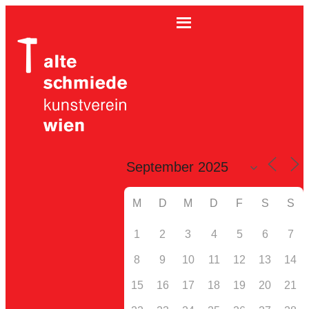
M
D
M
D
F
S
S
1
2
3
4
5
6
7
8
9
10
11
12
13
14
15
16
17
18
19
20
21