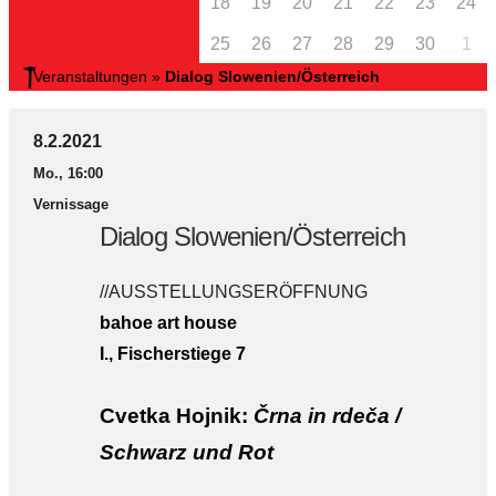
18
19
20
21
22
23
24
25
26
27
28
29
30
1
Veranstaltungen
»
Dialog Slowenien/Österreich
8.2.2021
Mo., 16:00
Vernissage
Dialog Slowenien/Österreich
//AUSSTELLUNGSERÖFFNUNG
bahoe art house
I., Fischerstiege 7
Cvetka Hojnik:
Črna in rdeča /
Schwarz und Rot