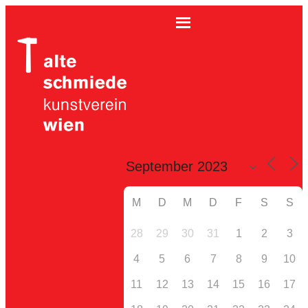
M
D
M
D
F
S
S
28
29
30
31
1
2
3
4
5
6
7
8
9
10
11
12
13
14
15
16
17