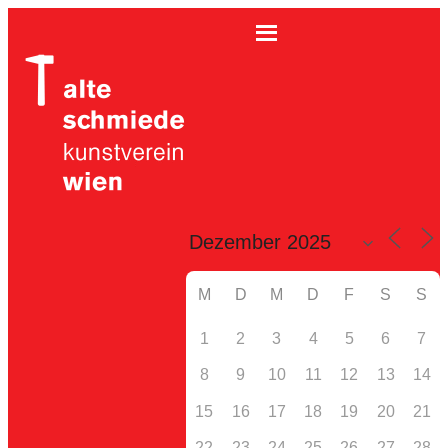
M
D
M
D
F
S
S
1
2
3
4
5
6
7
8
9
10
11
12
13
14
15
16
17
18
19
20
21
22
23
24
25
26
27
28