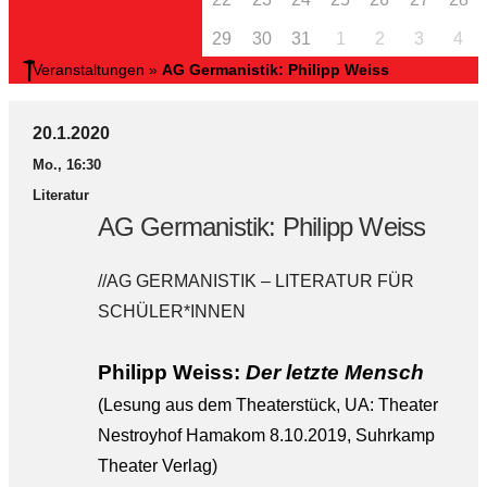
29
30
31
1
2
3
4
Veranstaltungen
»
AG Germanistik: Philipp Weiss
20.1.2020
Mo., 16:30
Literatur
AG Germanistik: Philipp Weiss
//AG GERMANISTIK – LITERATUR FÜR
SCHÜLER*INNEN
Philipp Weiss:
Der letzte Mensch
(Lesung aus dem Theaterstück, UA: Theater
Nestroyhof Hamakom 8.10.2019, Suhrkamp
Theater Verlag)