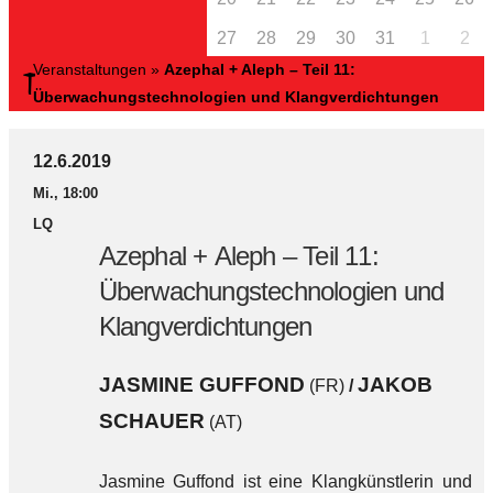
27
28
29
30
31
1
2
Veranstaltungen
»
Azephal + Aleph – Teil 11:
Überwachungstechnologien und Klangverdichtungen
12.6.2019
Mi., 18:00
LQ
Azephal + Aleph – Teil 11:
Überwachungstechnologien und
Klangverdichtungen
JASMINE GUFFOND
JAKOB
(FR)
/
SCHAUER
(AT)
Jasmine Guffond ist eine Klangkünstlerin und