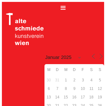
M
D
M
D
F
S
S
30
31
1
2
3
4
5
6
7
8
9
10
11
12
13
14
15
16
17
18
19
20
21
22
23
24
25
26