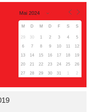
M
D
M
D
F
S
S
29
30
1
2
3
4
5
6
7
8
9
10
11
12
13
14
15
16
17
18
19
20
21
22
23
24
25
26
27
28
29
30
31
1
2
019