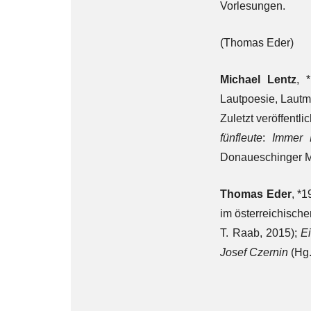
Vorlesungen.
(Thomas Eder)
Michael Lentz
, 
Lautpoesie, Lautmu
Zuletzt veröffentlic
fünfleute
:
Immer K
Donaueschinger M
Thomas Eder
, *1
im österreichisch
T. Raab, 2015);
Ei
Josef Czernin
(Hg.