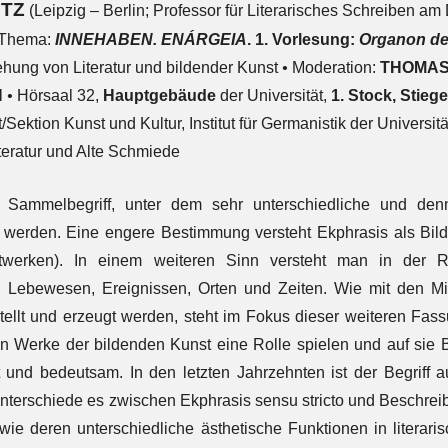
NTZ
(Leipzig – Berlin; Professor für Literarisches Schreiben am D
 Thema:
INNEHABEN. ENÁRGEIA
. 1. Vorlesung:
Organon de
ehung von Literatur und bildender Kunst
•
Moderation:
THOMAS
N
•
Hörsaal 32,
Hauptgebäude
der Universität,
1. Stock, Stieg
ektion Kunst und Kultur, Institut für Germanistik der Universit
teratur und Alte Schmiede
in Sammelbegriff, unter dem sehr unterschiedliche und d
erden. Eine engere Bestimmung versteht Ekphrasis als Bildb
twerken). In einem weiteren Sinn versteht man in der Rh
Lebewesen, Ereignissen, Orten und Zeiten. Wie mit den Mitt
tellt und erzeugt werden, steht im Fokus dieser weiteren Fa
ten Werke der bildenden Kunst eine Rolle spielen und auf sie
et und bedeutsam. In den letzten Jahrzehnten ist der Begriff a
terschiede es zwischen Ekphrasis sensu stricto und Beschreibu
ie deren unterschiedliche ästhetische Funktionen in literari