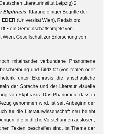
eutschen Literaturinstitut Leipzig) 2
r Ekphrasis
. Klärung einiger Begriffe der
 EDER
(Universität Wien), Redaktion:
e IX
•
ein Gemeinschaftsprojekt von
ät Wien, Gesellschaft zur Erforschung von
ennoch miteinander verbundene Phänomene
eschreibung und Bildzitat (von realen oder
etorik unter Ekphrasis die anschauliche
eln der Sprache und der Literatur visuelle
ssung von Ekphrasis. Das Phänomen, dass in
 Bezug genommen wird, ist seit Anbeginn der
uch für die Literaturwissenschaft neu belebt
ngen, die bildliche Vorstellungen auslösen,
schen Texten beschaffen sind, ist Thema der