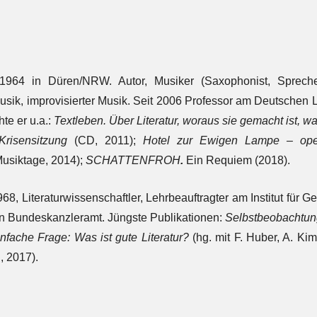
*1964 in Düren/NRW. Autor, Musiker (Saxophonist, Sprecher)
sik, improvisierter Musik. Seit 2006 Professor am Deutschen Liter
hte er u.a.:
Textleben. Über Literatur, woraus sie gemacht ist, w
risensitzung
(CD, 2011);
Hotel zur Ewigen Lampe – ope
usiktage, 2014);
SCHATTENFROH
.
Ein Requiem (2018).
968, Literaturwissenschaftler, Lehrbeauftragter am Institut für G
en Bundeskanzleramt. Jüngste Publikationen:
Selbstbeobachtu
nfache Frage: Was ist gute Literatur?
(hg. mit F. Huber, A. K
, 2017).