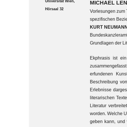
Universität Wien,
MICHAEL LE
Hörsaal 32
Vorlesungen zum
spezifischen Bezi
KURT NEUMAN
Bundeskanzleramt/S
Grundlagen der Li
Ekphrasis ist e
zusammengefasst w
erfundenen Kuns
Beschreibung von 
Erlebnisse darges
literarischen Tex
Literatur verbreit
worden. Welche Un
geben kann, und w