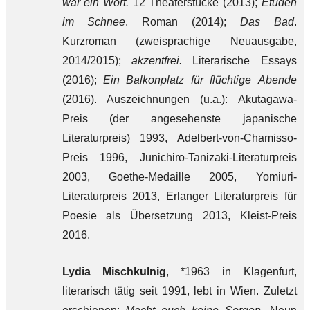
war ein Wort.
12 Theaterstücke (2013);
Etüden
im Schnee
. Roman (2014);
Das Bad
.
Kurzroman (zweisprachige Neuausgabe,
2014/2015);
akzentfrei.
Literarische Essays
(2016);
Ein Balkonplatz für flüchtige Abende
(2016). Auszeichnungen (u.a.): Akutagawa-
Preis (der angesehenste japanische
Literaturpreis) 1993, Adelbert-von-Chamisso-
Preis 1996, Junichiro-Tanizaki-Literaturpreis
2003, Goethe-Medaille 2005, Yomiuri-
Literaturpreis 2013, Erlanger Literaturpreis für
Poesie als Übersetzung 2013, Kleist-Preis
2016.
Lydia Mischkulnig
, *1963 in Klagenfurt,
literarisch tätig seit 1991, lebt in Wien. Zuletzt