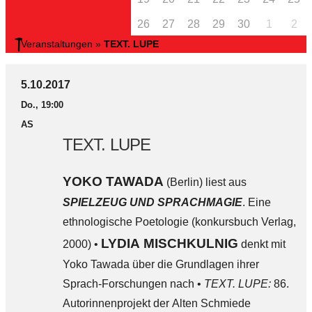
26
27
28
29
30
1
2
Veranstaltungen
»
TEXT. LUPE
5.10.2017
Do., 19:00
AS
TEXT. LUPE
YOKO TAWADA
(Berlin) liest aus
SPIELZEUG UND SPRACHMAGIE
. Eine
ethnologische Poetologie (konkursbuch Verlag,
LYDIA MISCHKULNIG
2000) •
denkt mit
Yoko Tawada über die Grundlagen ihrer
Sprach-Forschungen nach •
TEXT. LUPE:
86.
Autorinnenprojekt der Alten Schmiede