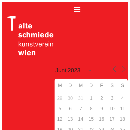
M
D
M
D
F
S
S
29
30
31
1
2
3
4
5
6
7
8
9
10
11
12
13
14
15
16
17
18
19
20
21
22
23
24
25