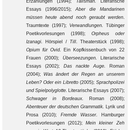
Erzählungen (1994);
Talisman.
Literarische
Essays (1996/2015);
Aber die Mandarinen
müssen heute abend noch geraubt werden
.
Traumtexte (1997);
Verwandlungen.
Tübinger
Poetikvorlesungen (1998);
Orpheus oder
Izanagi.
Hörspiel /
Till
. Theaterstück (1998);
Opium für Ovid.
Ein Kopfkissenbuch von 22
Frauen (2000);
Überseezungen.
Literarische
Essays (2002);
Das nackte Auge.
Roman
(2004);
Was ändert der Regen an unserem
Leben? Oder ein Libretto
(2005);
Sprachpolizei
und Spielpolyglotte.
Literarische Essays (2007);
Schwager in Bordeaux.
Roman (2008);
Abenteuer der deutschen Grammatik.
Lyrik und
Prosa (2010);
Fremde Wasser
. Hamburger
Poetikvorlesungen (2012);
Mein kleiner Zeh