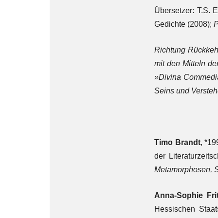
Übersetzer: T.S. E
Gedichte (2008);
P
Richtung Rückkehr
mit den Mitteln d
»Divina Commedia
Seins und Verste
Timo Brandt
, *1
der Literaturzeitsc
Metamorphosen, S
Anna-Sophie Fri
Hessischen Staat