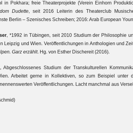
 in Pokhara; freie Theaterprojekte (Verein Einhorn Produkt
dom Dudette
, seit 2016 Leiterin des Theaterclub Musis
ünste Berlin – Szenisches Schreiben; 2016: Arab European You
ser
, *1992 in Tübingen, seit 2010 Studium der Philosophie u
in Leipzig und Wien. Veröffentlichungen in Anthologien und Zeits
lpen. Garz erzählt
. Hg. von Esther Dischereit (2016).
, Abgeschlossenes Studium der Transkulturellen Kommunik
ien. Arbeitet gerne in Kollektiven, so zum Beispiel unt
ne nennenswerten Veröffentlichungen. Lach
schmid)