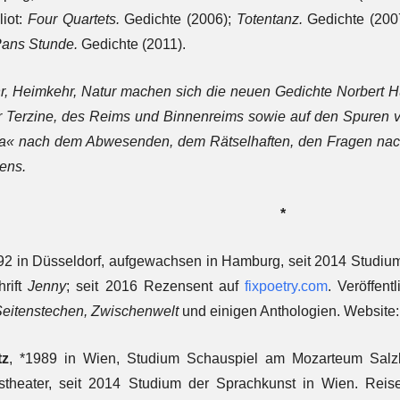
liot:
Four Quartets
.
Gedichte (2006);
Totentanz
.
Gedichte (2007
ans Stunde.
Gedichte (2011).
, Heimkehr, Natur machen sich die neuen Gedichte Norbert H
er Terzine, des Reims und Binnenreims sowie auf den Spuren
« nach dem Abwesenden, dem Rätselhaften, den Fragen nac
hens.
*
992 in Düsseldorf, aufgewachsen in Hamburg, seit 2014 Studiu
hrift
Jenny
; seit 2016 Rezensent auf
fixpoetry.com
. Veröffent
eitenstechen, Zwischenwelt
und einigen Anthologien. Website
tz
, *1989 in Wien, Studium Schauspiel am Mozarteum Sal
stheater, seit 2014 Studium der Sprachkunst in Wien. Reise