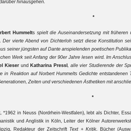
 darüber hinausgehen.
*
rbert Hummelt
s
spielt die Auseinandersetzung mit früheren 
 Der vierte Abend von Dichterloh setzt diese Konstitution sei
s seiner jüngsten auf Dante anspielenden poetischen Publik
chen Werk seit Anfang der 90er Jahre lesen wird. Im Anschlu
el Kieser
und
Katharina Pressl
, alle vier Studierende der S
re in Reaktion auf Norbert Hummelts Gedichte entstandenen T
enerationen, Zeiten und verschiedenen Ästhetiken mit anschl
*
t
, *1962 in Neuss (Nordrhein-Westfalen), lebt als Dichter, Ess
nistik und Anglistik in Köln, Leiter der Kölner Autorenwerk
Leipzig, Redakteur der Zeitschrift
Text + Kritik
. Bücher (Ausw