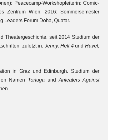
ionen); Peacecamp-Workshopleiterin; Comic-
ches Zentrum Wien; 2016: Sommersemester
ng Leaders Forum Doha, Quatar.
nd Theatergeschichte, seit 2014 Studium der
chriften, zuletzt in:
Jenny, Heft 4
und
Havel,
ation in Graz und Edinburgh. Studium der
er den Namen
Tortuga
und
Anteaters Against
t manchmal aus Versehen.