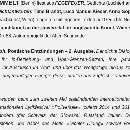
UMMELT
(Berlin) liest aus
FEGEFEUER
.
Gedichte (Luchterhan
ichtantworten:
Timo Brandt
, Luca Manuel Kieser, Anna-Sop
Sprachkunst, Wien) reagieren mit eigenen Texten auf Gedichte 
 Sprachkunst an der Universität für angewandte Kunst, Wien
D
• 88. Autorenprojekt der Alten Schmiede
loh
. Poetische Entzündungen – 2. Ausgabe.
Der dichte Dial
, ihr In-Beziehung- und Über-Grenzen-Setzen, ihre p
 ihr Austausch im Wort- und über das Wortgefüge hinaus ze
 ungebändigten Energie dieser uralten und zugleich so unver
werden beim zum zweiten Mal stattfindenden International
rnationalen Lyrikfestival
»Poliversale« (zuletzt 2014 und 2016
ändern (der Schweiz, der Slowakei, Russland, Italien, De
orstellen und dabei das Motto »Dichter Dialog« sowohl v