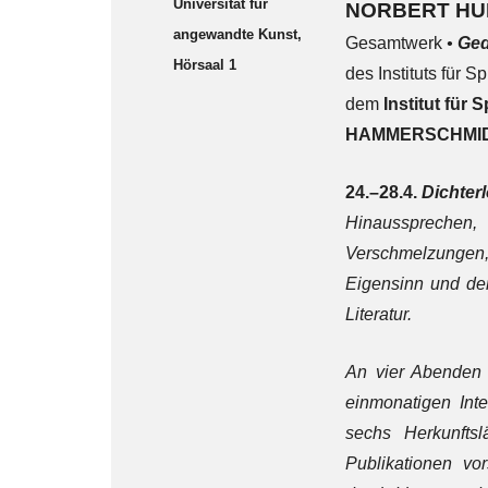
Universität für
NORBERT H
angewandte Kunst,
Gesamtwerk
•
Ged
Hörsaal 1
des Instituts für 
dem
Institut für
HAMMERSCHMI
24.–28.4.
Dichter
Hinaussprechen
Verschmelzungen,
Eigensinn und der
Literatur.
An vier Abenden 
einmonatigen Inte
sechs Herkunftsl
Publikationen v