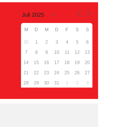
M
D
M
D
F
S
S
30
1
2
3
4
5
6
7
8
9
10
11
12
13
14
15
16
17
18
19
20
21
22
23
24
25
26
27
28
29
30
31
1
2
3