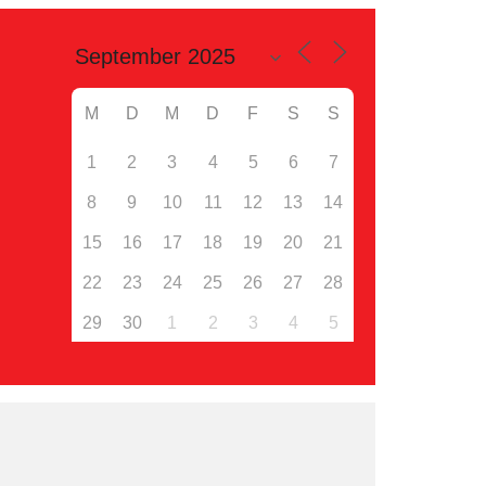
M
D
M
D
F
S
S
1
2
3
4
5
6
7
8
9
10
11
12
13
14
15
16
17
18
19
20
21
22
23
24
25
26
27
28
29
30
1
2
3
4
5