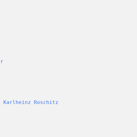
er
r Karlheinz Roschitz