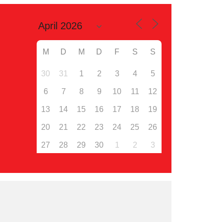
M
D
M
D
F
S
S
30
31
1
2
3
4
5
6
7
8
9
10
11
12
13
14
15
16
17
18
19
20
21
22
23
24
25
26
27
28
29
30
1
2
3